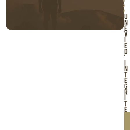
0
2
6
U
N
E
V
I
E
D
’
I
N
T
É
G
R
I
T
É