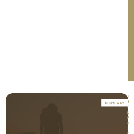
1
0 
GOD'S WAY
F
É
V
R
I
E