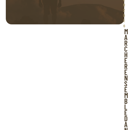
R 
2
0
2
6
M
A
R
C
H
E
R
E
N
S
E
M
B
L
E
D
A