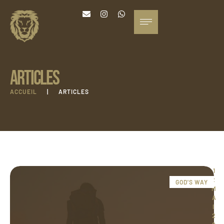
ARTICLES
ACCUEIL
|
ARTICLES
1
2 
GOD'S WAY
M
A
I 
2